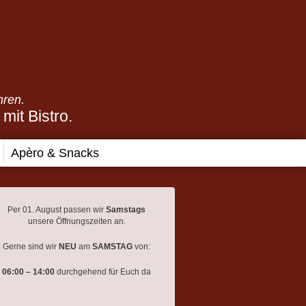
hren.
mit Bistro.
Apèro & Snacks
Per 01. August passen wir
Samstags
unsere Öffnungszeiten an.
Gerne sind wir
NEU
am
SAMSTAG
von:
06:00 – 14:00
durchgehend für Euch da